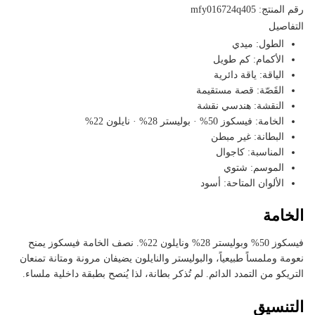
رقم المنتج: mfy016724q405
التفاصيل
الطول: ميدي
الأكمام: كم طويل
الياقة: ياقة دائرية
القَصّة: قصة مستقيمة
النقشة: هندسي نقشة
الخامة: فيسكوز 50% · بوليستر 28% · نايلون 22%
البطانة: غير مبطن
المناسبة: كاجوال
الموسم: شتوي
الألوان المتاحة: أسود
الخامة
فيسكوز 50% وبوليستر 28% ونايلون 22%. نصف الخامة فيسكوز يمنح
نعومة وملمساً طبيعياً، والبوليستر والنايلون يضيفان مرونة ومتانة تمنعان
التريكو من التمدد الدائم. لم تُذكر بطانة، لذا يُنصح بطبقة داخلية ملساء.
التنسيق