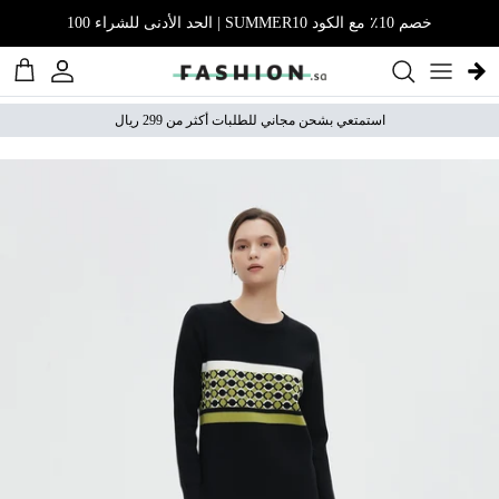
نتقل إلى المحتوى
خصم 10٪ مع الكود SUMMER10 | الحد الأدنى للشراء 100
الحساب
عربة 
استمتعي بشحن مجاني للطلبات أكثر من 299 ريال