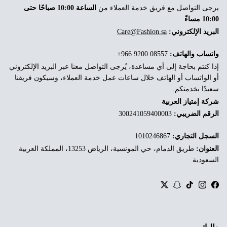
يرجى التواصل مع فريق خدمة العملاء من
الساعة 10:00 صباحًا حتى
10:00 مساءً
.
البريد الإلكتروني:
Care@Fashion.sa
واتساب والهاتف:
‎+966 9200 08557
إذا كنتم بحاجة إلى أي مساعدة، يُرجى التواصل معنا عبر البريد الإلكتروني
أو الواتساب أو الهاتف خلال ساعات عمل خدمة العملاء، وسيكون فريقنا
سعيدًا بخدمتكم.
شركة إمتياز العربية
الرقم الضريبي:
300241059400003
السجل التجاري:
1010246867
العنوان:
طريق الدمام، حي المونسية، الرياض 13253، المملكة العربية
السعودية
Twitter
Snapchat
TikTok
Instagram
Facebook