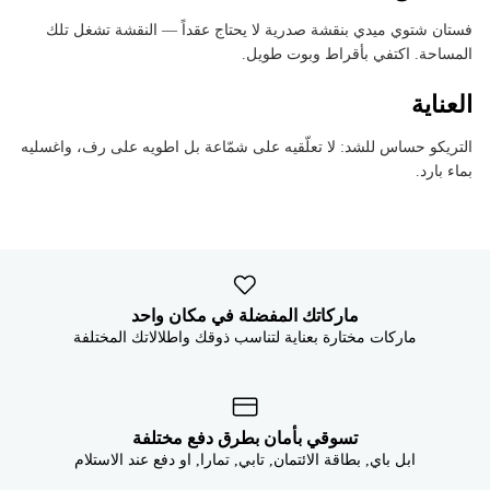


فستان شتوي ميدي بنقشة صدرية لا يحتاج عقداً — النقشة تشغل تلك
المساحة. اكتفي بأقراط وبوت طويل.
العناية
التريكو حساس للشد: لا تعلّقيه على شمّاعة بل اطويه على رف، واغسليه
بماء بارد.
ماركاتك المفضلة في مكان واحد
ماركات مختارة بعناية لتناسب ذوقك واطلالاتك المختلفة
تسوقي بأمان بطرق دفع مختلفة
ابل باي, بطاقة الائتمان, تابي, تمارا, او دفع عند الاستلام