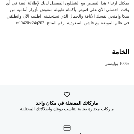


يمكنك ارتداء هذا القميص مع البنطلون المفضل لديك لإطلالة أنيقة في أي
وقت. احصلي الآن على قميص بأكمام طويلة منقوش بأزرار أمامية من
ميكا وامنحي نفسك الأناقة والجمال الذي تستحقينه. اطلبيه الآن وانطلقي
في عالم الموضة مع فاشن السعودية. رقم المنتج: ml0420st24q202
الخامة
100% بوليستر
ماركاتك المفضلة في مكان واحد
ماركات مختارة بعناية لتناسب ذوقك واطلالاتك المختلفة