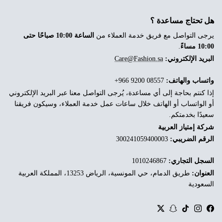
هل تحتاج مساعدة ؟
يرجى التواصل مع فريق خدمة العملاء من
الساعة 10:00 صباحًا حتى
10:00 مساءً
.
البريد الإلكتروني:
Care@Fashion.sa
واتساب والهاتف:
‎+966 9200 08557
إذا كنتم بحاجة إلى أي مساعدة، يُرجى التواصل معنا عبر البريد الإلكتروني
أو الواتساب أو الهاتف خلال ساعات عمل خدمة العملاء، وسيكون فريقنا
سعيدًا بخدمتكم.
شركة إمتياز العربية
الرقم الضريبي:
300241059400003
السجل التجاري:
1010246867
العنوان:
طريق الدمام، حي المونسية، الرياض 13253، المملكة العربية
السعودية
Twitter
Snapchat
TikTok
Instagram
Facebook