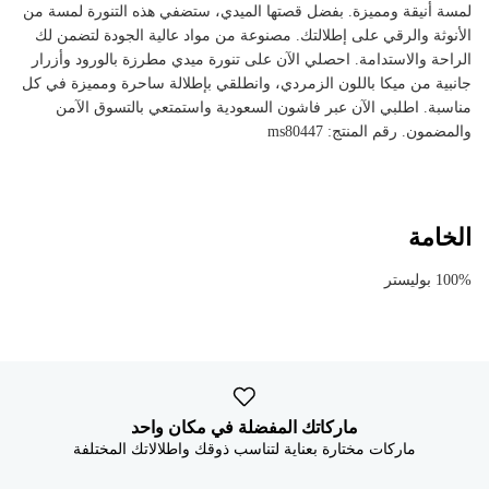


لمسة أنيقة ومميزة. بفضل قصتها الميدي، ستضفي هذه التنورة لمسة من
الأنوثة والرقي على إطلالتك. مصنوعة من مواد عالية الجودة لتضمن لك
الراحة والاستدامة. احصلي الآن على تنورة ميدي مطرزة بالورود وأزرار
جانبية من ميكا باللون الزمردي، وانطلقي بإطلالة ساحرة ومميزة في كل
مناسبة. اطلبي الآن عبر فاشون السعودية واستمتعي بالتسوق الآمن
والمضمون. رقم المنتج: ms80447
الخامة
100% بوليستر
ماركاتك المفضلة في مكان واحد
ماركات مختارة بعناية لتناسب ذوقك واطلالاتك المختلفة