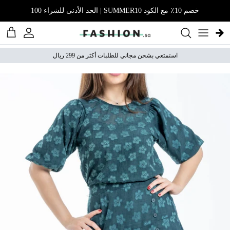
نتقل إلى المحتوى
خصم 10٪ مع الكود SUMMER10 | الحد الأدنى للشراء 100
الحساب
عربة 
استمتعي بشحن مجاني للطلبات أكثر من 299 ريال