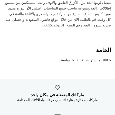


بفضل لونيها الجذابين، الأزرق الغامق والأوف وايت، ستتمكنين من تنسيق
إطلالات رائعة ومتنوعة تناسب جميع المناسبات. اطلبي الآن تنورة ميدي
مورد كلوش شفاف نسائية من ماركة ميكا واشعري بالأناقة والثقة في
كل وقت. قم بالطلب الآن من خلال موقع فاشون السعودية واحصلي على
تجربة تسوق رائعة. رقم المنتج: ms8055123q101
الخامة
100% بوليستر بطانة: 100% بوليستر
ماركاتك المفضلة في مكان واحد
ماركات مختارة بعناية لتناسب ذوقك واطلالاتك المختلفة