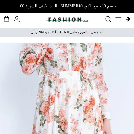
نتقل إلى المحتوى
خصم 10٪ مع الكود SUMMER10 | الحد الأدنى للشراء 100
الحساب
عربة 
استمتعي بشحن مجاني للطلبات أكثر من 299 ريال