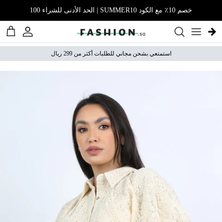
نتقل إلى المحتوى
خصم 10٪ مع الكود SUMMER10 | الحد الأدنى للشراء 100
الحساب
عربة 
استمتعي بشحن مجاني للطلبات أكثر من 299 ريال